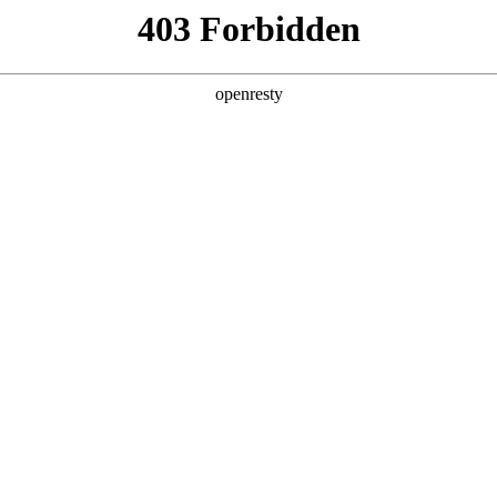
6人生就是博
新闻中心
品牌特色
招贤纳士
经销商招募